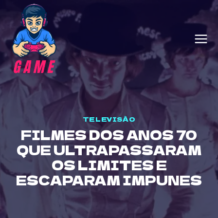
Skip
to
content
TELEVISÃO
FILMES DOS ANOS 70
QUE ULTRAPASSARAM
OS LIMITES E
ESCAPARAM IMPUNES