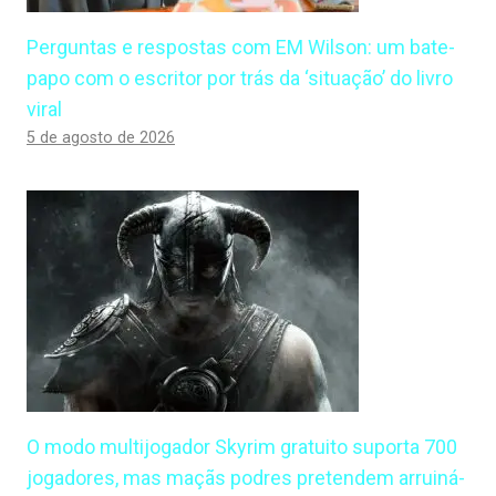
Perguntas e respostas com EM Wilson: um bate-
papo com o escritor por trás da ‘situação’ do livro
viral
5 de agosto de 2026
O modo multijogador Skyrim gratuito suporta 700
jogadores, mas maçãs podres pretendem arruiná-