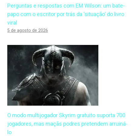
Perguntas e respostas com EM Wilson: um bate-
papo com o escritor por trás da ‘situação’ do livro
viral
5 de agosto de 2026
O modo multijogador Skyrim gratuito suporta 700
jogadores, mas maçãs podres pretendem arruiná-
lo