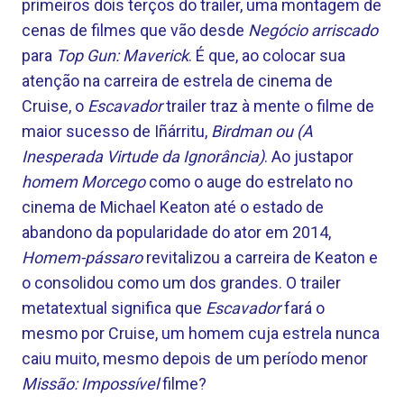
primeiros dois terços do trailer, uma montagem de
cenas de filmes que vão desde
Negócio arriscado
para
Top Gun: Maverick
. É que, ao colocar sua
atenção na carreira de estrela de cinema de
Cruise, o
Escavador
trailer traz à mente o filme de
maior sucesso de Iñárritu,
Birdman ou (A
Inesperada Virtude da Ignorância)
. Ao justapor
homem Morcego
como o auge do estrelato no
cinema de Michael Keaton até o estado de
abandono da popularidade do ator em 2014,
Homem-pássaro
revitalizou a carreira de Keaton e
o consolidou como um dos grandes. O trailer
metatextual significa que
Escavador
fará o
mesmo por Cruise, um homem cuja estrela nunca
caiu muito, mesmo depois de um período menor
Missão: Impossível
filme?