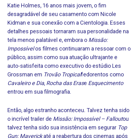
Katie Holmes, 16 anos mais jovem, o fim
desagradável de seu casamento com Nicole
Kidman e sua conexão com a Cientologia. Esses
detalhes pessoais tornaram sua personalidade na
tela menos palatável e, embora o
Missão:
Impossível
os filmes continuaram a ressoar com o
público, assim como sua atuação ultrajante e
auto-satisfeita como executivo do estúdio Les
Grossman em
Trovão Tropical
fedorentos como
Cavaleiro e Dia
,
Rocha das Eras
e
Esquecimento
entrou em sua filmografia.
Então, algo estranho aconteceu. Talvez tenha sido
o incrível trailer de
Missão: Impossível – Fallout
ou
talvez tenha sido sua insistência em segurar
Top
Gun: Maverick
até a reabertura dos cinemas após