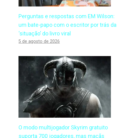
Perguntas e respostas com EM Wilson:
um bate-papo com o escritor por trás da
‘situação’ do livro viral
5 de agosto de 2026
O modo multijogador Skyrim gratuito
suporta 700 jogadores, mas maçãs