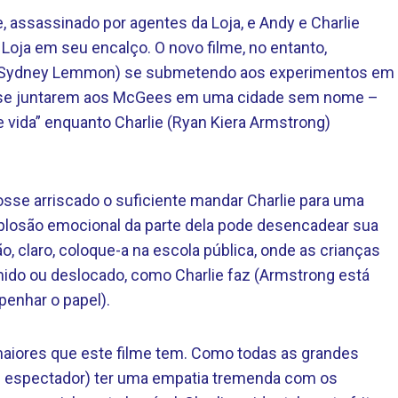
 assassinado por agentes da Loja, e Andy e Charlie
ja em seu encalço. O novo filme, no entanto,
 e Sydney Lemmon) se submetendo aos experimentos em
e se juntarem aos McGees em uma cidade sem nome –
vida” enquanto Charlie (Ryan Kiera Armstrong)
osse arriscado o suficiente mandar Charlie para uma
xplosão emocional da parte dela pode desencadear sua
tão, claro, coloque-a na escola pública, onde as crianças
ido ou deslocado, como Charlie faz (Armstrong está
enhar o papel).
aiores que este filme tem. Como todas as grandes
u espectador) ter uma empatia tremenda com os