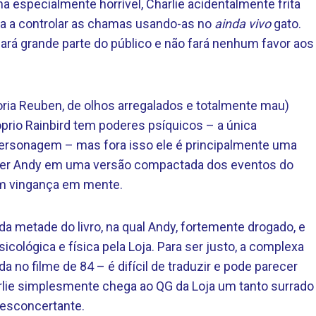
 especialmente horrível, Charlie acidentalmente frita
na a controlar as chamas usando-as no
ainda vivo
gato.
ará grande parte do público e não fará nenhum favor aos
loria Reuben, de olhos arregalados e totalmente mau)
prio Rainbird tem poderes psíquicos – a única
personagem – mas fora isso ele é principalmente uma
ender Andy em uma versão compactada dos eventos do
com vingança em mente.
a metade do livro, na qual Andy, fortemente drogado, e
cológica e física pela Loja. Para ser justo, a complexa
ada no filme de 84 – é difícil de traduzir e pode parecer
rlie simplesmente chega ao QG da Loja um tanto surrado
desconcertante.