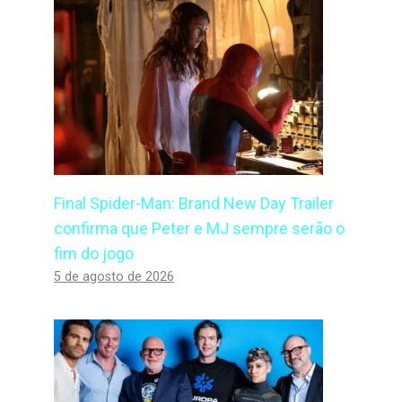
Final Spider-Man: Brand New Day Trailer
confirma que Peter e MJ sempre serão o
fim do jogo
5 de agosto de 2026