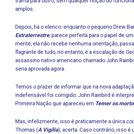
trama para outro, sem qualquer noção do funcio
amplos.
Depois, há o elenco: enquanto o pequeno Drew B
Extraterrestre
, parece perfeita para o papel de 
mente, ela não recebe nenhuma orientação, pass
flagrante de tudo, no entanto, é a escalação de G
assassino nativo americano chamado John Rainbi
seria aprovada agora.
Temos o prazer de informar que na nova adaptaç
indefensável foi corrigido: John Rainbird é interp
Primeira Nação que apareceu em
Temer os morto
Mas, infelizmente, isso é praticamente a única co
Thomas (
A Vigília
), acerta. Caso contrário, isso 