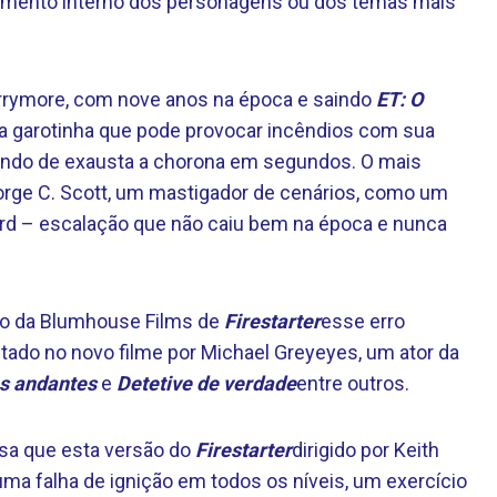
namento interno dos personagens ou dos temas mais
arrymore, com nove anos na época e saindo
ET: O
uma garotinha que pode provocar incêndios com sua
ando de exausta a chorona em segundos. O mais
eorge C. Scott, um mastigador de cenários, como um
rd – escalação que não caiu bem na época e nunca
ão da Blumhouse Films de
Firestarter
esse erro
retado no novo filme por Michael Greyeyes, um ator da
s andantes
e
Detetive de verdade
entre outros.
isa que esta versão do
Firestarter
dirigido por Keith
é uma falha de ignição em todos os níveis, um exercício