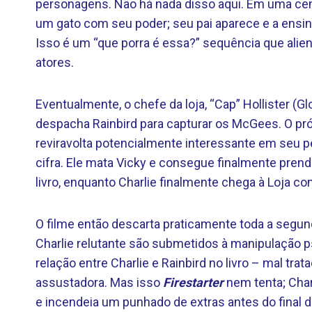
personagens. Não há nada disso aqui. Em uma cena
um gato com seu poder; seu pai aparece e a ensi
Isso é um “que porra é essa?” sequência que alien
atores.
Eventualmente, o chefe da loja, “Cap” Hollister (G
despacha Rainbird para capturar os McGees. O pró
reviravolta potencialmente interessante em seu 
cifra. Ele mata Vicky e consegue finalmente pr
livro, enquanto Charlie finalmente chega à Loja 
O filme então descarta praticamente toda a segund
Charlie relutante são submetidos à manipulação psi
relação entre Charlie e Rainbird no livro – mal trat
assustadora. Mas isso
Firestarter
nem tenta; Cha
e incendeia um punhado de extras antes do final 