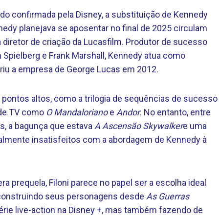
do confirmada pela Disney, a substituição de Kennedy
nedy planejava se aposentar no final de 2025 circulam
a diretor de criação da Lucasfilm. Produtor de sucesso
Spielberg e Frank Marshall, Kennedy atua como
iriu a empresa de George Lucas em 2012.
 pontos altos, como a trilogia de sequências de sucesso
s de TV como
O Mandaloriano
e
Andor
. No entanto, entre
s, a bagunça que estava
A Ascensão Skywalker
e uma
geralmente insatisfeitos com a abordagem de Kennedy à
prequela, Filoni parece no papel ser a escolha ideal
em construindo seus personagens desde
As Guerras
érie live-action na Disney +, mas também fazendo de