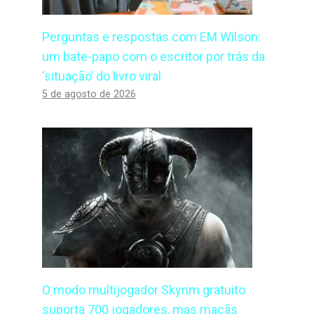
Perguntas e respostas com EM Wilson:
um bate-papo com o escritor por trás da
‘situação’ do livro viral
5 de agosto de 2026
O modo multijogador Skyrim gratuito
suporta 700 jogadores, mas maçãs