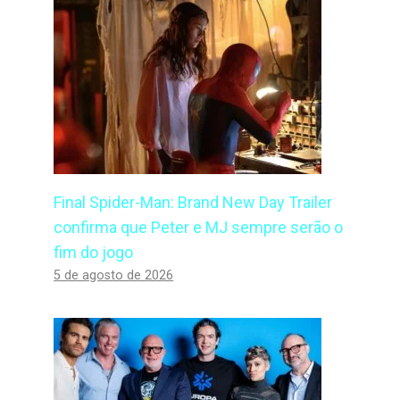
Final Spider-Man: Brand New Day Trailer
confirma que Peter e MJ sempre serão o
fim do jogo
5 de agosto de 2026