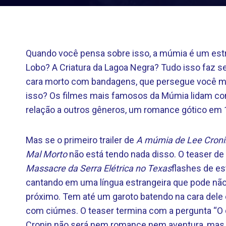
Quando você pensa sobre isso, a múmia é um est
Lobo? A Criatura da Lagoa Negra? Tudo isso faz 
cara morto com bandagens, que persegue você mui
isso? Os filmes mais famosos da Múmia lidam co
relação a outros gêneros, um romance gótico em 
Mas se o primeiro trailer de
A múmia de Lee Croni
Mal Morto
não está tendo nada disso. O teaser d
Massacre da Serra Elétrica no Texas
flashes de es
cantando em uma língua estrangeira que pode não 
próximo. Tem até um garoto batendo na cara dele 
com ciúmes. O teaser termina com a pergunta “O 
Cronin não será nem romance nem aventura, mas p