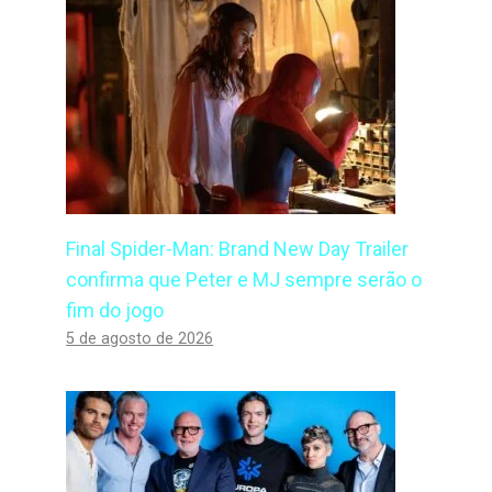
Final Spider-Man: Brand New Day Trailer
confirma que Peter e MJ sempre serão o
fim do jogo
5 de agosto de 2026