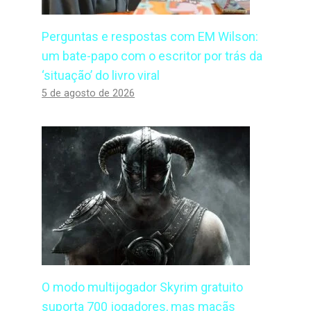
Perguntas e respostas com EM Wilson:
um bate-papo com o escritor por trás da
‘situação’ do livro viral
5 de agosto de 2026
O modo multijogador Skyrim gratuito
suporta 700 jogadores, mas maçãs