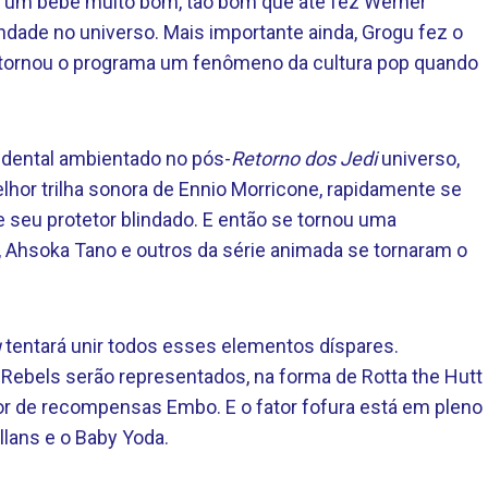
 é um bebê muito bom, tão bom que até fez Werner
ondade no universo. Mais importante ainda, Grogu fez o
e tornou o programa um fenômeno da cultura pop quando
dental ambientado no pós-
Retorno dos Jedi
universo,
or trilha sonora de Ennio Morricone, rapidamente se
e seu protetor blindado. E então se tornou uma
, Ahsoka Tano e outros da série animada se tornaram o
u
tentará unir todos esses elementos díspares.
ebels serão representados, na forma de Rotta the Hutt
or de recompensas Embo. E o fator fofura está em pleno
llans e o Baby Yoda.