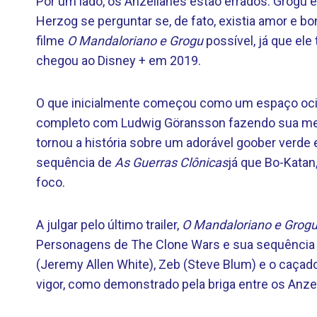
Por um lado, os Anzellanes estão errados. Grogu
Herzog se perguntar se, de fato, existia amor e b
filme
O Mandaloriano e Grogu
possível, já que el
chegou ao Disney + em 2019.
O que inicialmente começou como um espaço oci
completo com Ludwig Göransson fazendo sua melh
tornou a história sobre um adorável goober verde 
sequência de
As Guerras Clônicas
já que Bo-Katan
foco.
A julgar pelo último trailer,
O Mandaloriano e Grog
Personagens de The Clone Wars e sua sequência R
(Jeremy Allen White), Zeb (Steve Blum) e o caçad
vigor, como demonstrado pela briga entre os Anze