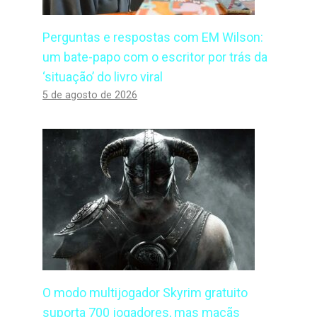
Perguntas e respostas com EM Wilson:
um bate-papo com o escritor por trás da
‘situação’ do livro viral
5 de agosto de 2026
O modo multijogador Skyrim gratuito
suporta 700 jogadores, mas maçãs