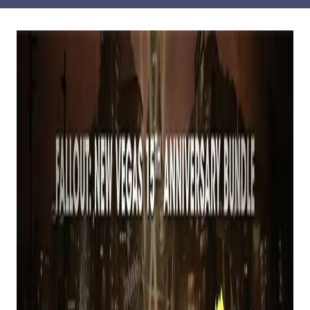
O Fallout Day chegou e se foi, e a edição deste ano
está sob ataque.
Precipitação
: Nova Vegas
uma das entradas mais
queridas da popular série pós-apocalíptica, está
atualmente comemorando seu 15º aniversário.
Naturalmente, essa é uma ocasião que será
marcada tanto pela Bethesda quanto pela
desenvolvedora Obsidian Entertainment.
A segunda temporada do Prime Video
Precipitação
A série de TV também está
chegando, com o próximo lançamento fortemente