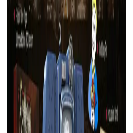
baseado em
Fallout: Nova Vegas
.
Como tal, os fãs esperavam grandes coisas.
Muitos esperavam por um
Fallout: Nova Vegas
remasterizar, mas, infelizmente, nenhuma notícia
desse tipo veio à tona.
O que a Bethesda anunciou foi uma nova edição
de aniversário cara, embora tudo o que há de novo
aqui seja essencialmente um monte de
mercadorias.
O
Fallout: Pacote de 15º aniversário de New
Vegas
apresenta a Ultimate Edition do jogo que já