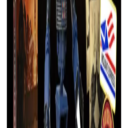
ESTÃO DIZENDO?
Escusado será dizer que os fãs não estão muito
satisfeitos e por vários motivos.
Isso não está apenas muito longe da
remasterização que eles desejavam, não há nem
um pedaço de novo conteúdo do jogo aqui.
Depois, há o fato de que este pacote só permite a
compra da versão do jogo para PC.
E há, claro, o preço.
Você pode, no momento em que este artigo foi
escrito, comprar
Fallout: New Vegas Ultimate
no