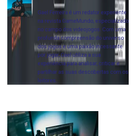
Gael Ferreira é um redator experiente
na revista GameMundo, especializado
no campo dos videojogos. Com uma
profunda compreensão do universo
dos jogos e uma paixão incessante
por jogar, Gael utiliza a sua
experiência para analisar, criticar e
partilhar as suas descobertas com os
leitores.