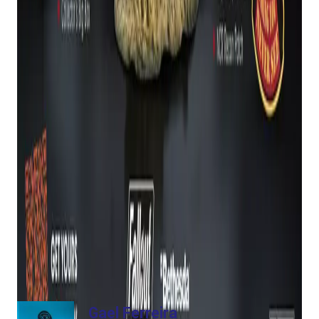
“160 por um jogo de três dólares e um brinquedo
de sete polegadas”, escreveu o usuário do Reddit
73028194.
Não consigo ver este voando das prateleiras.
Se você deseja possuir este lançamento – e sem
dúvida ele se tornará um item de colecionador
cobiçado – você só pode fazer uma pré-
encomenda por enquanto.
Os produtos não devem ser enviados até junho de
2026.
Gael Ferreira