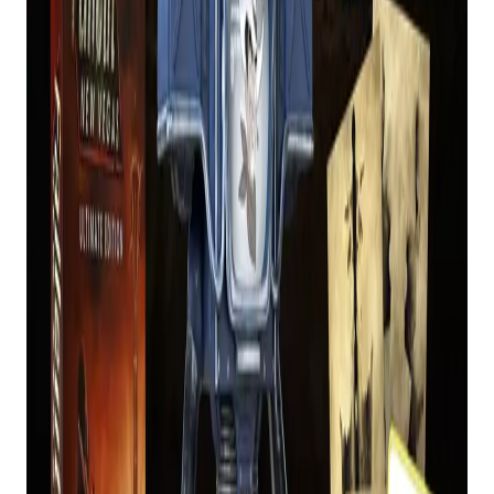
existe há muito tempo.
Os compradores também receberão uma estátua
legal de Victor, um distintivo do Vault Boy, um
patch do Mojave Express, um patch do NCR
Recon, bem como alguns cartões de avaliação.
Tudo isso está contido em uma “caixa grande de
colecionador”.
Quer colocar as mãos no pacote? Ele está
disponível apenas para PC e custará £ 139,99 / $
154,99.
O QUE OS FÃS