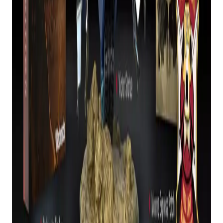
Steam por apenas £ 3,99.
Essa oferta acaba em breve, mas mesmo quando
você ler este artigo, ela só voltará ao preço total de
£ 15,99.
Cobrar bem mais de £ 100 por alguns produtos é
bastante.
“Cento e cinquenta e cinco dólares americanos
por um jogo que está literalmente, com todo o DLC
incluído, US$ 5 no Steam agora?! Bethesda, você
perdeu a cabeça?!” escreveu o usuário do
Twitter/X KungFuMan316.