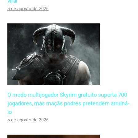
viral
5 de agosto de 2026
O modo multijogador Skyrim gratuito suporta 700
jogadores, mas maçãs podres pretendem arruiná-
lo
5 de agosto de 2026