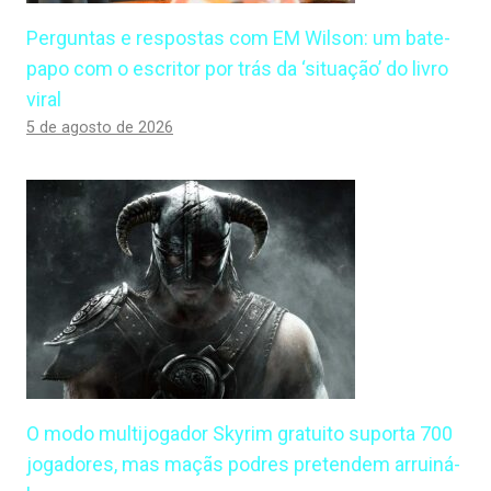
Perguntas e respostas com EM Wilson: um bate-
papo com o escritor por trás da ‘situação’ do livro
viral
5 de agosto de 2026
O modo multijogador Skyrim gratuito suporta 700
jogadores, mas maçãs podres pretendem arruiná-