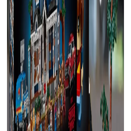
Também não é tarde para se inscrever. Tudo que
você precisa fazer é inserir seus dados aqui e
Stranger Things Creel House pode ser adicionado
ao seu carrinho.
Devido à alta demanda, agora está disponível
apenas para pedidos pendentes e será enviado
em 60 dias.
Infelizmente, o presente com a compra (a van do
rádio WSQK, conforme mostrado aqui) esgotou e
os fãs estão decepcionados.
“Não parece justo não ter nada para eles”,
compartilhou um fã no Reddit. “Estou muito