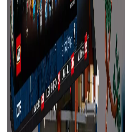
decepcionado, verifiquei o site constantemente
na semana passada e o site dizia lançamento na
quarta.
“Se eu soubesse, teria tentado à meia-noite.”
“Com GWPs de alta demanda, você precisa estar
no site antes da meia-noite, atualizando
constantemente até que ele entre no ar”, disse
outro.
“Não é surpreendente (está esgotado), já que é o
set de um programa extremamente popular que
vai ao ar seu episódio final no mesmo dia em que
o set é lançado, mantendo o show fresco na
mente das pessoas”, acrescentou um terceiro. “O