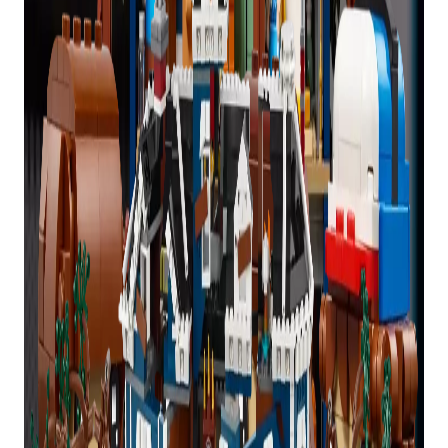
COMO E ONDE
COMPRAR
STRANGER THINGS
CREEL HOUSE LEGO
DEFINIDO NO REINO
UNIDO
Stranger Things Creel House já está disponível
para pedidos pendentes no site da LEGO aqui.
O conjunto será enviado em 60 dias e inclui três
brindes na compra: Ano do Cavalo, Carro Vintage
Parade e Bolo de Comemoração.