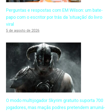
Perguntas e respostas com EM Wilson: um bate-
papo com o escritor por trás da ‘situação’ do livro
viral
5 de agosto de 2026
O modo multijogador Skyrim gratuito suporta 700
jogadores, mas maçãs podres pretendem arruiná-