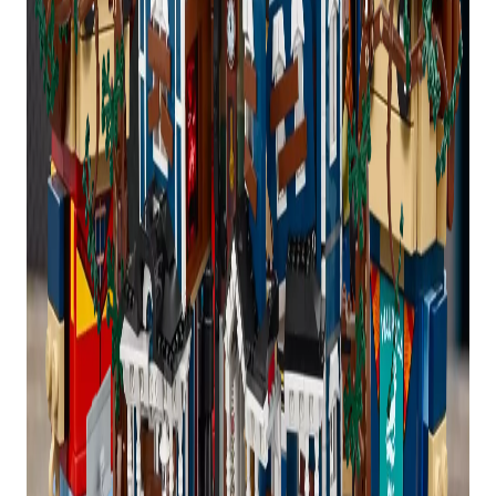
ENCOMENDE
STRANGER THINGS:
THE CREEL HOUSE
AGORA
£ 249,99
Compre aqui
Como mencionado acima, a estação de rádio
WSQK GWP está atualmente esgotada online, mas
Mike, Dustin, Lucas e Will Figures e Eleven, Max,
Demogorgon e Holly Figures estão disponíveis
para pedidos pendentes.