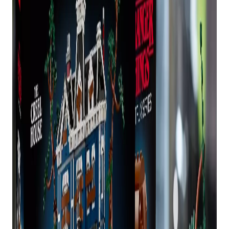
HOUSE
£ 249,99
Encomende aqui
Com um total de 2.593 peças, existem diferentes
opções de construção, seja você optar por deixar
a casa tão imaculada quanto em tempos mais
felizes ou construí-la com janelas quebradas e
detalhes arrepiantes do confronto com Vecna.
LEGO Insiders tiveram acesso antecipado à meia-
noite de quinta-feira, 1º de janeiro, e Stranger
Things Creel House supostamente esgotou
instantaneamente.