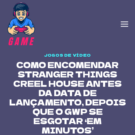
Skip
to
content
JOGOS DE VÍDEO
COMO ENCOMENDAR
STRANGER THINGS
CREEL HOUSE ANTES
DA DATA DE
LANÇAMENTO, DEPOIS
QUE O GWP SE
ESGOTAR ‘EM
MINUTOS’