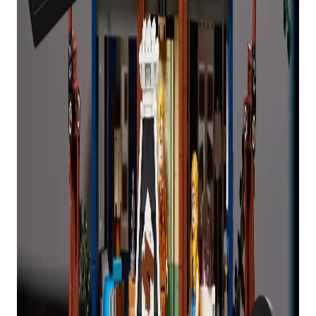
referido programa não tem um set adequado há
mais de cinco anos. O referido set é lançado à
meia-noite no único dia em que 99,9 por cento da
população fica acordada depois da meia-noite.”
Então, quanto custa o conjunto LEGO e o GWP
voltará ao estoque? Descubra o que você precisa
saber abaixo.
MIKE, DUSTIN, LUCAS
E WILL FIGURES
£ 34,99
Pedido pendente