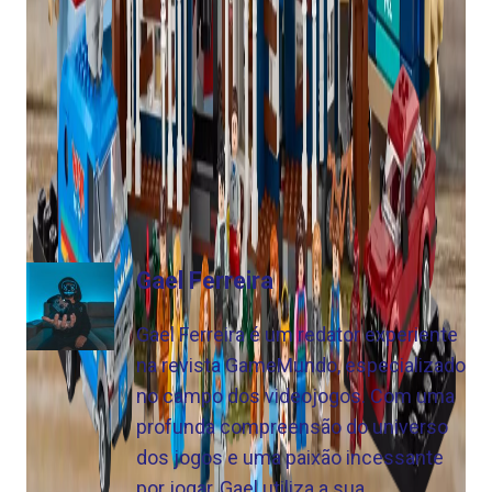
Se você está desesperado para que a estação de
rádio WSQK complete o conjunto, é recomendável
verificar com sua loja LEGO local. GameMundo
entrou em contato com a LEGO para comentar.
Visite o site da LEGO aqui para saber mais
.
Gael Ferreira
Gael Ferreira é um redator experiente
na revista GameMundo, especializado
no campo dos videojogos. Com uma
profunda compreensão do universo
dos jogos e uma paixão incessante
por jogar, Gael utiliza a sua