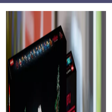
Fãs de LEGO, Stranger Things Creel House já está
disponível para pedidos pendentes, após esgotar
antes da data oficial de lançamento (domingo, 4 de
janeiro).
Caso você tenha perdido, a tão esperada
construção é uma homenagem à série de ficção
científica da Netflix e vem completa com o carro
de Steve, a bicicleta de Will e 13 minifiguras.
COMPRE O CONJUNTO
LEGO DE STRANGER
THINGS CREEL