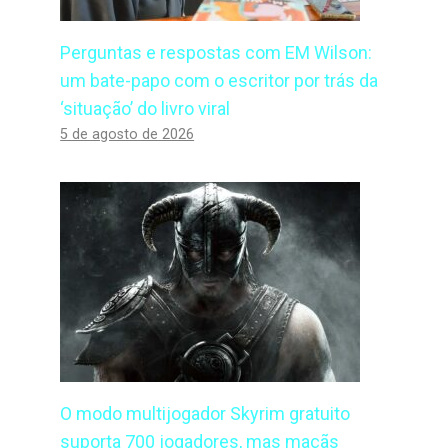
Perguntas e respostas com EM Wilson:
um bate-papo com o escritor por trás da
‘situação’ do livro viral
5 de agosto de 2026
O modo multijogador Skyrim gratuito
suporta 700 jogadores, mas maçãs