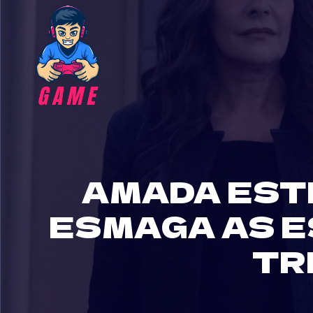
Skip
to
content
AMADA EST
ESMAGA AS E
TR