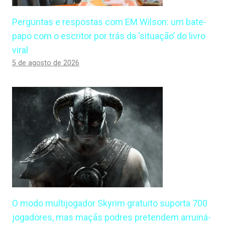
Perguntas e respostas com EM Wilson: um bate-
papo com o escritor por trás da ‘situação’ do livro
viral
5 de agosto de 2026
O modo multijogador Skyrim gratuito suporta 700
jogadores, mas maçãs podres pretendem arruiná-