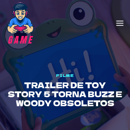
Skip
to
content
FILME
TRAILER DE TOY
STORY 5 TORNA BUZZ E
WOODY OBSOLETOS