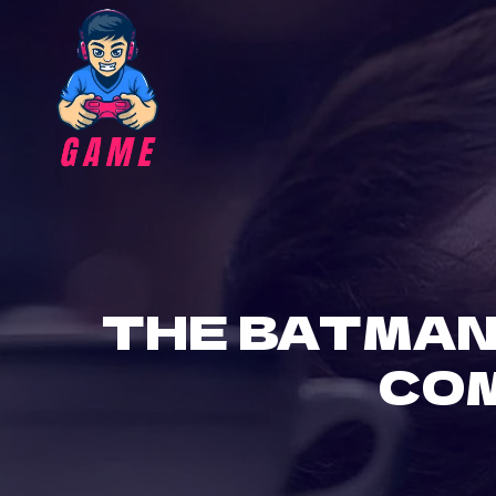
Skip
to
content
THE BATMAN
COM