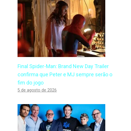
Final Spider-Man: Brand New Day Trailer
confirma que Peter e MJ sempre serão o
fim do jogo
5 de agosto de 2026