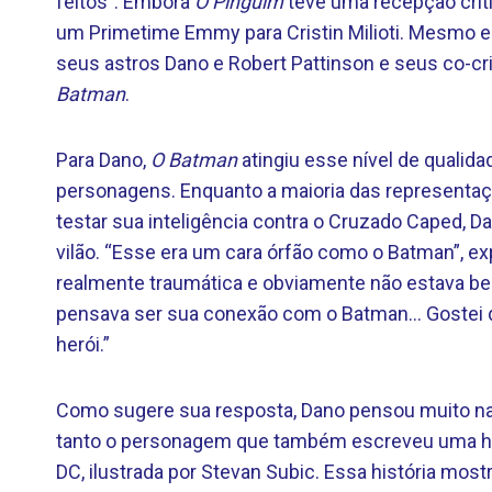
feitos”. Embora
O Pinguim
teve uma recepção críti
um Primetime Emmy para Cristin Milioti. Mesmo 
seus astros Dano e Robert Pattinson e seus co-c
Batman
.
Para Dano,
O Batman
atingiu esse nível de qualid
personagens. Enquanto a maioria das representa
testar sua inteligência contra o Cruzado Caped, D
vilão. “Esse era um cara órfão como o Batman”, ex
realmente traumática e obviamente não estava bem
pensava ser sua conexão com o Batman… Gostei daq
herói.”
Como sugere sua resposta, Dano pensou muito na
tanto o personagem que também escreveu uma his
DC, ilustrada por Stevan Subic. Essa história mos