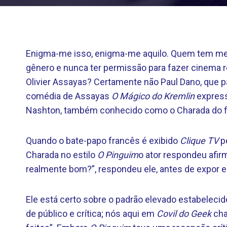
Enigma-me isso, enigma-me aquilo. Quem tem med
gênero e nunca ter permissão para fazer cinema r
Olivier Assayas? Certamente não Paul Dano, que pa
comédia de Assayas
O Mágico do Kremlin
express
Nashton, também conhecido como o Charada do f
Quando o bate-papo francês é exibido
Clique TV
p
Charada no estilo
O Pinguim
o ator respondeu afir
realmente bom?”, respondeu ele, antes de expor es
Ele está certo sobre o padrão elevado estabeleci
de público e crítica; nós aqui em
Covil do Geek
cha