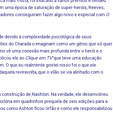
ca mais mista, foi indicado a vários prêmios e rendeu
em uma época de saturação de super-heróis, Reeves,
riadores conseguiram fazer algo novo e especial com
O
ade devido à complexidade psicológica de seus
ções do Charada o imaginam como um gênio que só quer
ano vê uma conexão mais profunda entre o herói e o
plicou ele ao
Clique em TV
“que teve uma educação
. O que eu realmente gostei nisso foi o que ele
uela reviravolta, que o vilão se via alinhado com o
 construção de Nashton. Na verdade, ele desenvolveu
tória em quadrinhos prequela de seis edições para a
trou como Ashton ficou órfão e como ele responsabilizou