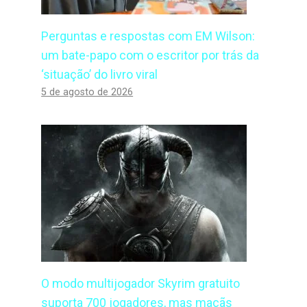
Perguntas e respostas com EM Wilson:
um bate-papo com o escritor por trás da
‘situação’ do livro viral
5 de agosto de 2026
O modo multijogador Skyrim gratuito
suporta 700 jogadores, mas maçãs