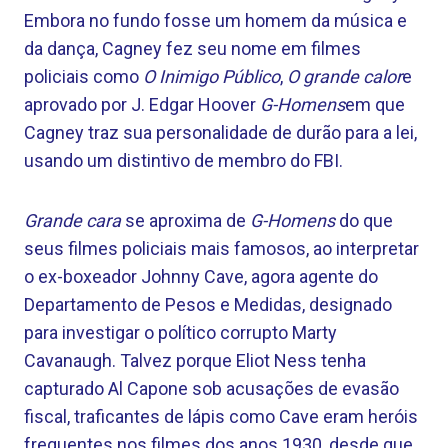
Embora no fundo fosse um homem da música e
da dança, Cagney fez seu nome em filmes
policiais como
O Inimigo Público
,
O grande calor
e
aprovado por J. Edgar Hoover
G-Homens
em que
Cagney traz sua personalidade de durão para a lei,
usando um distintivo de membro do FBI.
Grande cara
se aproxima de
G-Homens
do que
seus filmes policiais mais famosos, ao interpretar
o ex-boxeador Johnny Cave, agora agente do
Departamento de Pesos e Medidas, designado
para investigar o político corrupto Marty
Cavanaugh. Talvez porque Eliot Ness tenha
capturado Al Capone sob acusações de evasão
fiscal, traficantes de lápis como Cave eram heróis
frequentes nos filmes dos anos 1930, desde que