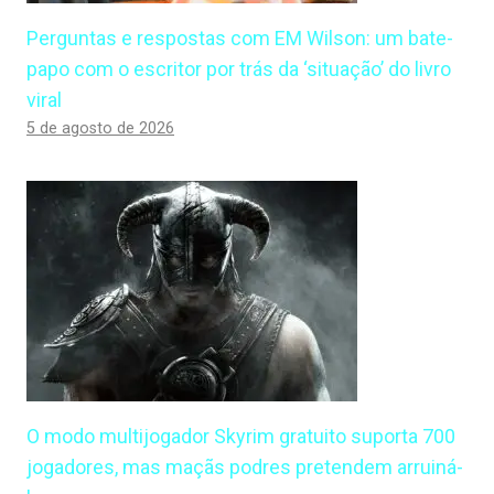
Perguntas e respostas com EM Wilson: um bate-
papo com o escritor por trás da ‘situação’ do livro
viral
5 de agosto de 2026
O modo multijogador Skyrim gratuito suporta 700
jogadores, mas maçãs podres pretendem arruiná-