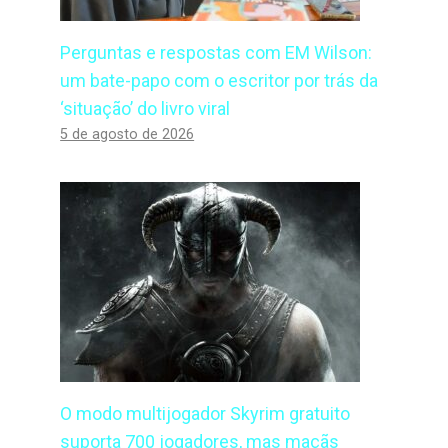
Perguntas e respostas com EM Wilson:
um bate-papo com o escritor por trás da
‘situação’ do livro viral
5 de agosto de 2026
O modo multijogador Skyrim gratuito
suporta 700 jogadores, mas maçãs