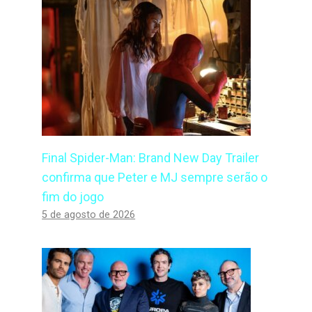
Final Spider-Man: Brand New Day Trailer
confirma que Peter e MJ sempre serão o
fim do jogo
5 de agosto de 2026