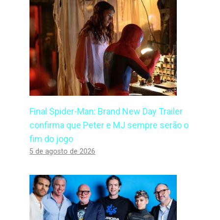
Final Spider-Man: Brand New Day Trailer
confirma que Peter e MJ sempre serão o
fim do jogo
5 de agosto de 2026