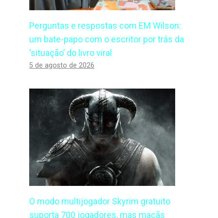
Perguntas e respostas com EM Wilson:
um bate-papo com o escritor por trás da
‘situação’ do livro viral
5 de agosto de 2026
O modo multijogador Skyrim gratuito
suporta 700 jogadores, mas maçãs