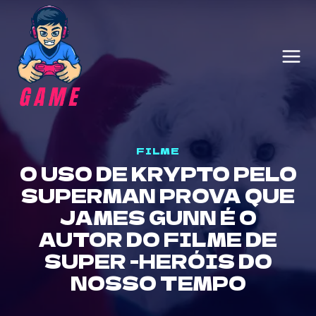
Skip
to
content
FILME
O USO DE KRYPTO PELO
SUPERMAN PROVA QUE
JAMES GUNN É O
AUTOR DO FILME DE
SUPER -HERÓIS DO
NOSSO TEMPO