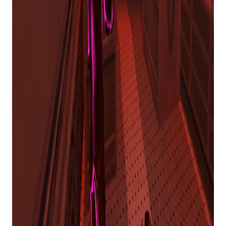
Steam!”
E acrescenta: “Queremos agradecer a todos que
contribuíram e testaram o mod no ano passado,
fornecendo-lhe muitos novos conteúdos,
comentários e correções que nos ajudaram a
moldar esta versão 1.0 do Steam.”
Esta nova edição do mod restaura muitos dos
mapas antigos que estavam disponíveis na versão
original, junto com suporte ao Steam Workshop,
novos personagens e tipos de armas e recursos
mais expandidos.
Ele também possui novas animações, uma
interface de usuário atualizada e funcionalidades