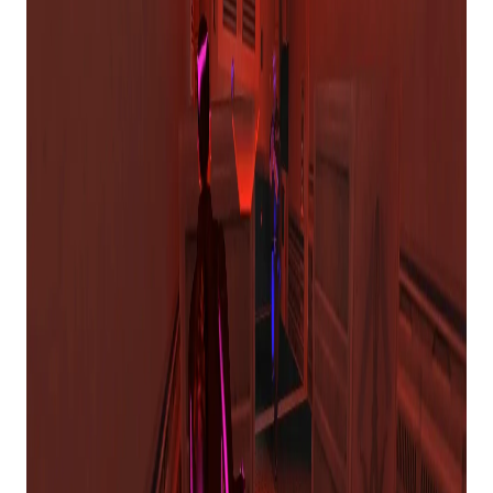
voltou e teve uma atualização bastante robusta,
trazendo muitos novos recursos e conteúdo para
o mod. Também é totalmente gratuito.
PÂNICO ZUMBI!
OBTÉM NOVO
LANÇAMENTO APÓS
20 ANOS, VIVA
Estreando pela primeira vez no Steam, seu
desenvolvedor escreve: Depois de mais de duas
décadas, temos muito orgulho de anunciar a
clássica modificação do terror de sobrevivência
Pânico Zumbi!
agora está disponível para jogar no