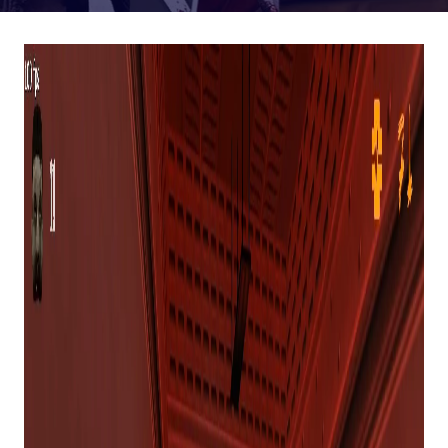
Clássico
Meia-vida
mod zumbi
Pânico Zumbi!
acaba de ser relançado no Steam, trazendo vários
novos recursos e atualizações.
Para qualquer pessoa com idade suficiente para
se lembrar disso,
Pânico Zumbi!
era um mod
clássico para o original
Meia-vida
que coloca uma
equipe de sobreviventes cooperando em direção
a um objetivo versus uma equipe de zumbis
tentando detê-los.
Se você morresse como sobrevivente, seria
ressuscitado como um zumbi e se juntaria à outra
equipe trabalhando para impedir que seus ex-