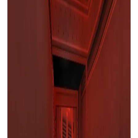
companheiros completassem o objetivo. As
rodadas terminaram com os sobreviventes
completando seu objetivo ou com todos sendo
mortos.
Foi muito divertido antigamente, com sua
sequência
Pânico Zumbi! Fonte
sendo também
um ótimo jogo multiplayer para quem gostava de
trair os amigos.
Jogos como
Contágio
e
Não há mais espaço no
inferno
tomaram o seu lugar nos anos seguintes,
mas nada ainda supera o original
Pânico Zumbi!
mods.
Mais de 20 anos depois,
Pânico Zumbi!
agora