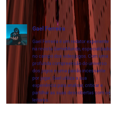
geralmente está à venda por apenas algumas
libras.
Gael Ferreira
Gael Ferreira é um redator experiente
na revista GameMundo, especializado
no campo dos videojogos. Com uma
profunda compreensão do universo
dos jogos e uma paixão incessante
por jogar, Gael utiliza a sua
experiência para analisar, criticar e
partilhar as suas descobertas com os
leitores.