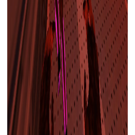
aprimoradas para modernizá-lo para os padrões
de 2026. Existem também Conquistas do Steam,
para quem se preocupa com essas coisas.
Tal como está, o mod tem atualmente 87% de
críticas positivas em sua página Steam. Muitas
análises estão felizes em ver o jogo ganhar uma
segunda vida no Steam após seu burburinho
inicial em 2004, e os novos recursos foram bem-
vindos para ajudar a facilitar os novatos.
Se quiser conferir o jogo, você pode baixá-lo
gratuitamente no Steam agora. No entanto, você
precisará possuir uma cópia do
Meia-vida
para
jogá-lo, que já foi gratuito no passado e