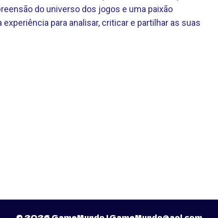
eensão do universo dos jogos e uma paixão
 experiência para analisar, criticar e partilhar as suas
© 2026 GameMundo |
GameMundo@aol.com