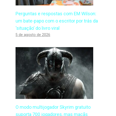
Perguntas e respostas com EM Wilson:
um bate-papo com o escritor por trás da
‘situação’ do livro viral
5 de agosto de 2026
O modo multijogador Skyrim gratuito
suporta 700 jogadores, mas maçãs