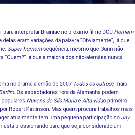
 para interpretar Brainiac no próximo filme DCU
Homem
 delas eram variações da palavra “Obviamente”, já que
rie.
Super-homem
sequência, mesmo que Gunn não
, era “Quem?” já que a maioria dos não-alemães nunca
inema no drama alemão de 2007
Todos os outros
e mais
Berlim
. Os espectadores fora da Alemanha podem
e populares
Nuvens de Sils Maria
e
Alta vida
o primeiro
o por Robert Pattinson. Mas quem procura trabalhos mais
idinger atualmente tem uma pequena participação no
Jay
r está pressionando para que seja considerado um