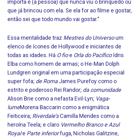
importa é (a pessoa) que nunca viu o brinquedo ou
que já brincou com ela. Se ela for ao filme e gostar,
então sei que todo mundo vai gostar.”
Essa mentalidade traz
Mestres do Universo
um
elenco de ícones de Hollywood e iniciantes de
todas as idades. Há
O fio
e
Orla do Pacífico
Idris
Elba como homem de armas; o He-Man Dolph
Lundgren original em uma participação especial
super fofa;
de Roma
James Purefoy como o
estrito e poderoso Rei Randor;
da comunidade
Alison Brie como a nefasta Evil-Lyn;
Vaga-
lume
Morena Baccarin como a enigmática
Feiticeira;
Riverdale’s
Camilla Mendes como a
heroína Teela; e claro
Vermelho Branco e Azul
Royal
e
Parte inferior
fuga, Nicholas Galitzine,