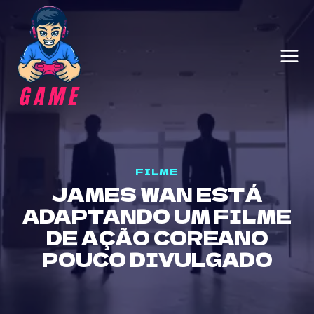
Skip
to
content
FILME
JAMES WAN ESTÁ
ADAPTANDO UM FILME
DE AÇÃO COREANO
POUCO DIVULGADO