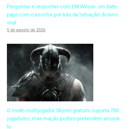
Perguntas e respostas com EM Wilson: um bate-
papo com o escritor por trás da ‘situação’ do livro
viral
5 de agosto de 2026
O modo multijogador Skyrim gratuito suporta 700
jogadores, mas maçãs podres pretendem arruiná-
lo