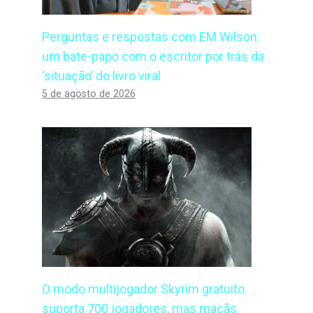
Perguntas e respostas com EM Wilson:
um bate-papo com o escritor por trás da
‘situação’ do livro viral
5 de agosto de 2026
O modo multijogador Skyrim gratuito
suporta 700 jogadores, mas maçãs