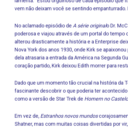
lamenta. “Estou orgulhoso de cada episódio que 
vem não deixam você se sentindo empanturrado. 
No aclamado episódio de
A série original
o Dr. Mc
poderosa e viajou através de um portal do tempo c
alterou drasticamente a história e a Enterprise dei
Nova York dos anos 1930, onde Kirk se apaixonou 
dela atrasaria a entrada da América na Segunda Gue
coração partido, Kirk deixou Edith morrer para rest
Dado que um momento tão crucial na história da Te
fascinante descobrir o que poderia ter acontecid
como a versão de Star Trek de
Homem no Castelo
Em vez de,
Estranhos novos mundos
corajosament
Shatner, mas com muitas coisas divertidas por vir