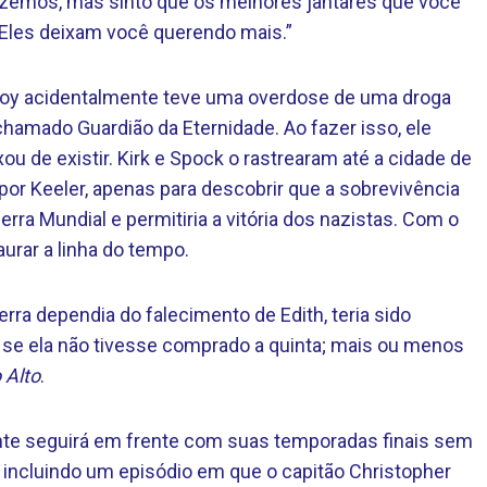
fizemos, mas sinto que os melhores jantares que você
Eles deixam você querendo mais.”
Coy acidentalmente teve uma overdose de uma droga
hamado Guardião da Eternidade. Ao fazer isso, ele
xou de existir. Kirk e Spock o rastrearam até a cidade de
por Keeler, apenas para descobrir que a sobrevivência
rra Mundial e permitiria a vitória dos nazistas. Com o
aurar a linha do tempo.
rra dependia do falecimento de Edith, teria sido
o se ela não tivesse comprado a quinta; mais ou menos
 Alto
.
e seguirá em frente com suas temporadas finais sem
, incluindo um episódio em que o capitão Christopher