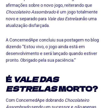
afirmações sobre o novo jogo, reiterando que
Chocolateiro Assombrado
é um jogo totalmente
novo e separado para
Vale das Estrelas
não uma
atualização disfarçada.
A ConcernedApe concluiu sua postagem no blog
dizendo “Estou vivo, o jogo ainda está em
desenvolvimento e será lançado quando estiver
pronto. Obrigado pela sua paciência.”
É
VALE DAS
ESTRELAS
MORTO?
Com ConcernedApe dobrando
Chocolateiro
Assombrado
sendo um sucessor e
não
apenas