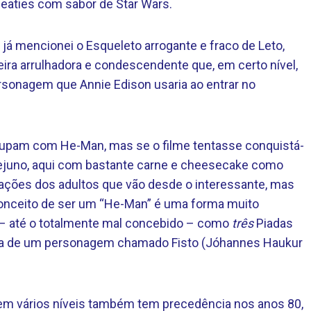
aties com sabor de Star Wars.
 já mencionei o Esqueleto arrogante e fraco de Leto,
ira arrulhadora e condescendente que, em certo nível,
rsonagem que Annie Edison usaria ao entrar no
ocupam com He-Man, mas se o filme tentasse conquistá-
 jejuno, aqui com bastante carne e cheesecake como
ções dos adultos que vão desde o interessante, mas
onceito de ser um “He-Man” é uma forma muito
e – até o totalmente mal concebido – como
três
Piadas
ncia de um personagem chamado Fisto (Jóhannes Haukur
 em vários níveis também tem precedência nos anos 80,