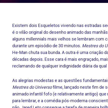
Existem dois Esqueletos vivendo nas estradas se
é o vilão original do desenho animado das manhã
alguns millennials mais velhos se lembram com ca
durante um episódio de 30 minutos.
Mestres do U
He-Man chuta sua bunda. A outra é uma criação 
décadas depois. Esse cara é mais engraçado, ma
reclamando de qualquer indignidade diária da qual 
As alegrias modestas e as questões fundamentais 
Mestres do Universo
filme, lançado neste fim de 
animado infantil fofo (e relativamente antigo) qu
para lembrar, e a comédia pós-moderna conscient
não, Jared Leto consegue a tarefa de maneira brilh