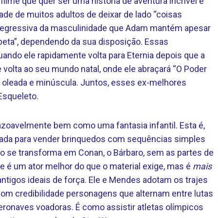
ilme que quer ser uma história de aventura incrível e
de de muitos adultos de deixar de lado “coisas
o regressiva da masculinidade que Adam mantém apesar
beta”, dependendo da sua disposição. Essas
ndo ele rapidamente volta para Eternia depois que a
 volta ao seu mundo natal, onde ele abraçará “O Poder
em oleada e minúscula. Juntos, esses ex-melhores
Esqueleto.
azoavelmente bem como uma fantasia infantil. Esta é,
tada para vender brinquedos com sequências simples
o se transforma em Conan, o Bárbaro, sem as partes de
ne é um ator melhor do que o material exige, mas é
mais
antigos ideais de força. Ele e Mendes adotam os trajes
m com credibilidade personagens que alternam entre lutas
aeronaves voadoras. É como assistir atletas olímpicos