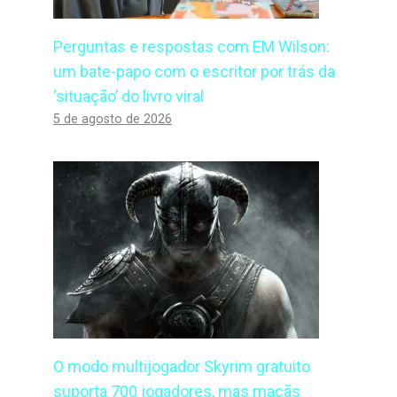
Perguntas e respostas com EM Wilson:
um bate-papo com o escritor por trás da
‘situação’ do livro viral
5 de agosto de 2026
O modo multijogador Skyrim gratuito
suporta 700 jogadores, mas maçãs