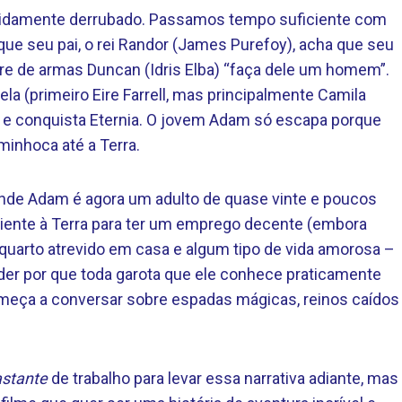
 rapidamente derrubado. Passamos tempo suficiente com
ue seu pai, o rei Randor (James Purefoy), acha que seu
tre de armas Duncan (Idris Elba) “faça dele um homem”.
la (primeiro Eire Farrell, mas principalmente Camila
 e conquista Eternia. O jovem Adam só escapa porque
inhoca até a Terra.
nde Adam é agora um adulto de quase vinte e poucos
iente à Terra para ter um emprego decente (embora
uarto atrevido em casa e algum tipo de vida amorosa –
der por que toda garota que ele conhece praticamente
omeça a conversar sobre espadas mágicas, reinos caídos
astante
de trabalho para levar essa narrativa adiante, mas