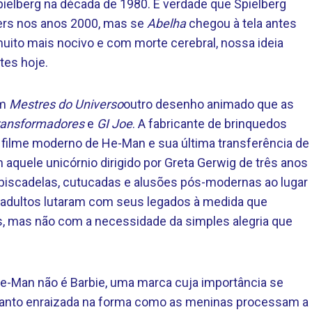
ielberg na década de 1980. É verdade que Spielberg
ers nos anos 2000, mas se
Abelha
chegou à tela antes
uito mais nocivo e com morte cerebral, nossa ideia
es hoje.
om
Mestres do Universo
outro desenho animado que as
ransformadores
e
GI Joe
. A fabricante de brinquedos
filme moderno de He-Man e sua última transferência de
aquele unicórnio dirigido por Greta Gerwig de três anos
 piscadelas, cutucadas e alusões pós-modernas ao lugar
 adultos lutaram com seus legados à medida que
, mas não com a necessidade da simples alegria que
e-Man não é Barbie, uma marca cuja importância se
 tanto enraizada na forma como as meninas processam a