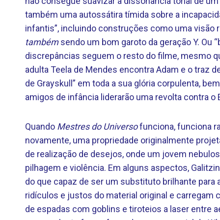
não consegue suavizar a dissonância tonal de um f
também uma autossátira tímida sobre a incapacida
infantis”, incluindo construções como uma visã
também
sendo um bom garoto da geração Y. Ou “
discrepâncias seguem o resto do filme, mesmo qua
adulta Teela de Mendes encontra Adam e o traz de
de Grayskull” em toda a sua glória corpulenta, b
amigos de infância liderarão uma revolta contra o 
Quando
Mestres do Universo
funciona, funciona r
novamente, uma propriedade originalmente proje
de realização de desejos, onde um jovem nebulos
pilhagem e violência. Em alguns aspectos, Galitzi
do que capaz de ser um substituto brilhante para 
ridículos e justos do material original e carrega
de espadas com goblins e tiroteios a laser entre 