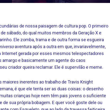
cundárias de nossa paisagem de cultura pop. O primeiro
s de sábado, do qual muitos membros da Geração X e
rinho. Ele zomba, trama e de outra forma se esgueira
niverso
aventura após a outra em que, invariavelmente,
da Internet gerada por esses mesmos telespectadores
is amargo e basicamente um agente do caos
seu criador queira reclamar. Ele é supervilão e meme.
maiores inerentes ao trabalho de Travis Knight
semana, é que ele tenta ser as duas coisas: o desenho
e muitas crianças hoje nem têm pais jovens o suficiente
e de sua própria bobagem. E quer você goste dele ou
ante com Esqueleto, que ao lado da travessa feiticeira