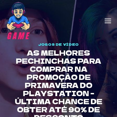
Skip
to
content
JOGOS DE VÍDEO
AS MELHORES
PECHINCHAS PARA
COMPRAR NA
PROMOÇÃO DE
PRIMAVERA DO
PLAYSTATION –
ÚLTIMA CHANCE DE
OBTER ATÉ 90% DE