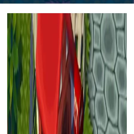
Lar
>
Notícias
>
Plataforma
>
Nintendo
Publicado
19h30 do dia 18 de março de 2026 GMT
ANIMAL
CROSSING
FINALMENTE
CHEGA AO PC
DE GRAÇA
Não é necessária emulação!