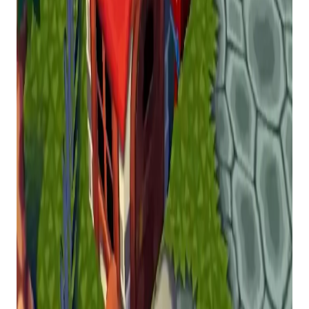
Olly Smith
Siga-nos no Google Discover
Uma porta nativa do original
Travessia de animais
chegou ao PC, gratuito para proprietários do
GameCube original.
Embora o Xbox e o PlayStation tenham levado
seus jogos para PC no passado com vários níveis
de sucesso, a Nintendo é a única editora que você
provavelmente nunca verá fazer o mesmo.