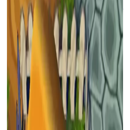
Muitos projetos de descompilação fizeram
grandes progressos nos últimos anos.
A Lenda de
Zelda
: Ocarina do Tempo
para o Nintendo 64 foi
descompilado com sucesso em 2021, o que levou
ao lançamento de
Navio de Harkinian
um ano
depois.
Outros jogos da Nintendo que receberam
tratamento semelhante incluem
A Lenda de
Zelda: Máscara de Majora
que tem uma porta de
PC chamada
2Ship2Harkiniano
e
Estrela Raposa
64
chamado
Nave Estelar
. Portas de PC de
Mário
Kart 64
(chamado
Espaguete Kart
) e
Super Mário
64
(chamado
Navio Fantasma
) também foram
lançados entre 2025 e 2026.