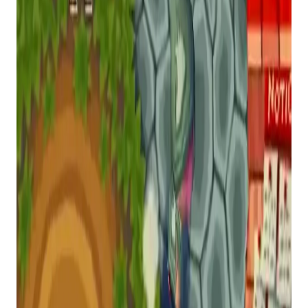
o jogo sem grandes problemas.
No entanto, alguns bugs e falhas ainda foram
relatados, incluindo alguns problemas aleatórios
de memória que podem quebrar as telas de
carregamento e texturas do jogo, bem como
alguns problemas de áudio.
Ainda assim, pode ser o suficiente para encorajá-
lo a desenterrar aquela cópia velha e empoeirada
do jogo que está no seu sótão, sem jogar há
muitos anos.
Caso você não saiba exatamente o que é
descompilação, é basicamente uma forma de
extrair o código de máquina de um jogo e revertê-