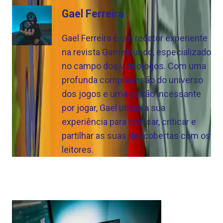
Gael Ferreira
Gael Ferreira é um redator experiente
na revista GameMundo, especializado
no campo dos videojogos. Com uma
profunda compreensão do universo
dos jogos e uma paixão incessante
por jogar, Gael utiliza a sua
experiência para analisar, criticar e
partilhar as suas descobertas com os
leitores.