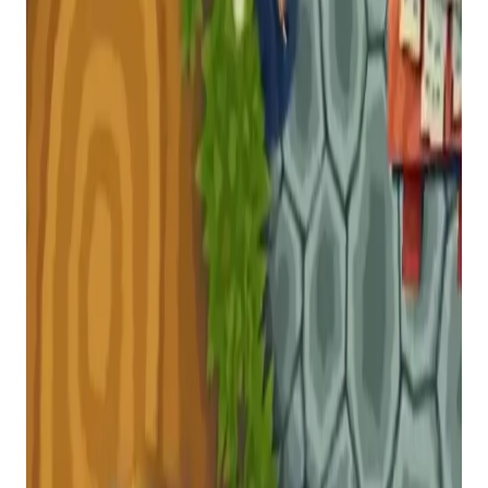
lo ao código-fonte.
Isso pode permitir que você crie uma porta de PC
que roda nativamente em sua máquina, sem
qualquer truque de emulação. Isso também leva à
adição de novos recursos e funções que vão além
do que é possível por meio da emulação.
O processo de descompilação é extremamente
complicado, e é por isso que esses projetos
podem levar anos para serem concluídos, e
também porque bugs e outros problemas ainda
surgem mesmo após a conclusão da
descompilação.