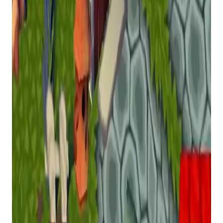
No entanto, os fãs conseguiram fazer o jogo rodar
nativamente no PC como parte do Animal
Crossing Decompilation Project, que agora está
disponível para você jogar no seu computador.
Se você quiser experimentar por si mesmo, pode
fazer o download na página GitHub do projeto. No
entanto, você ainda precisará possuir uma cópia
do
Travessia de animais
no GameCube, já que o
repositório na verdade não inclui nenhum ativo ou
montagem do jogo. Em vez disso, ele lê tudo do
disco.
A qualidade do porte geralmente está boa no
momento, permitindo que você jogue quase todo