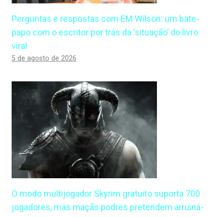
Perguntas e respostas com EM Wilson: um bate-
papo com o escritor por trás da ‘situação’ do livro
viral
5 de agosto de 2026
O modo multijogador Skyrim gratuito suporta 700
jogadores, mas maçãs podres pretendem arruiná-