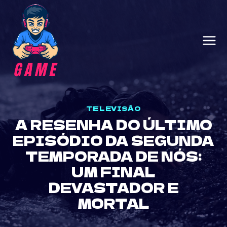
Skip
to
content
TELEVISÃO
A RESENHA DO ÚLTIMO
EPISÓDIO DA SEGUNDA
TEMPORADA DE NÓS:
UM FINAL
DEVASTADOR E
MORTAL