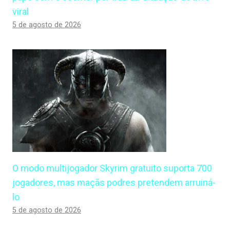
viral
5 de agosto de 2026
O modo multijogador Skyrim gratuito suporta 700
jogadores, mas maçãs podres pretendem arruiná-
lo
5 de agosto de 2026