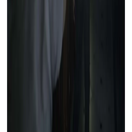
preferisse jogar o remake.
Ratatouille
: Por último, mas não menos
importante, o
Ratatouille
jogo de ligação de filme.
Jogos tie-in como este parecem uma forma de
arte perdida hoje em dia, e alguns deles eram
estranhamente fantásticos.
Ratatouille
não é
exceção. Na verdade, é um ótimo jogo de
plataforma cheio de nostalgia.
Confira e me diga o que você pensa!
Provavelmente há vários outros jogos retrô
clássicos do PS3 disponíveis no PlayStation Plus
que eu perdi, então mergulhe no catálogo neste
fim de semana e divirta-se!