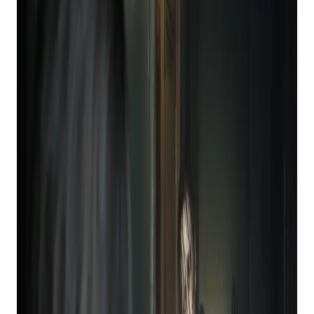
Boas notícias, porém, o problema foi corrigido e os
usuários dizem que agora podem acessar seus
títulos PS3 sem problemas.
Com isso em mente, dei uma olhada na formação
atual e pensei em recomendar alguns sucessos
que você deveria tocar como forma de
comemorar.
7 JOGOS PS3 QUE
VOCÊ DEVE
CONFERIR NO
PLAYSTATION PLUS