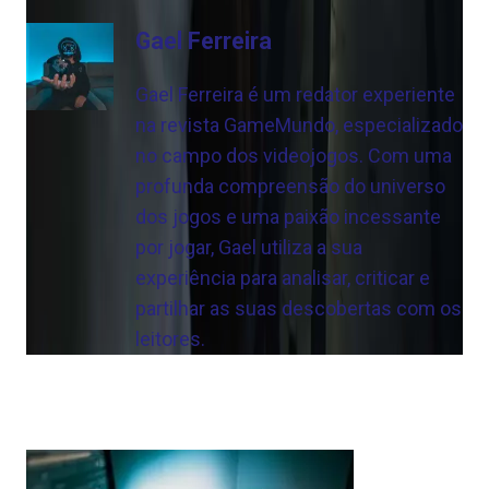
Gael Ferreira
Gael Ferreira é um redator experiente
na revista GameMundo, especializado
no campo dos videojogos. Com uma
profunda compreensão do universo
dos jogos e uma paixão incessante
por jogar, Gael utiliza a sua
experiência para analisar, criticar e
partilhar as suas descobertas com os
leitores.