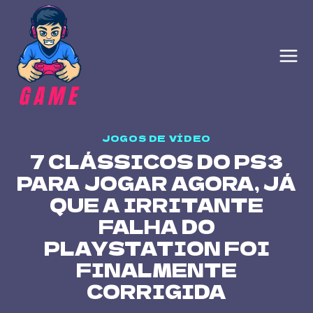
Skip
to
content
JOGOS DE VÍDEO
7 CLÁSSICOS DO PS3
PARA JOGAR AGORA, JÁ
QUE A IRRITANTE
FALHA DO
PLAYSTATION FOI
FINALMENTE
CORRIGIDA