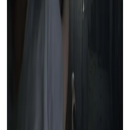
é muito metálico.
Próximo
Resident Evil Operação Raccoon City.
Desculpe, dois jogos Resident Evil na mesma
lista? Selvagem. Sério, este é outro jogo Resident
Evil um tanto fraco, mas se tornou um prazer
culposo para mim. Ambientado durante os
eventos de
Residente Mal 2
e
Resident Evil 3:
Nemesis,
este jogo de tiro em terceira pessoa se
inclina fortemente para a ação.
Sou fã da FromSoftware, tive que incluir um jogo
da FromSoftware nesta lista. É a lei.
Almas
Demoníacas
iniciou a série soulsborne antes
Alma Negra
aperfeiçoei-o e, embora mostre sua
idade, gosto muito dele, mas entenderia se você