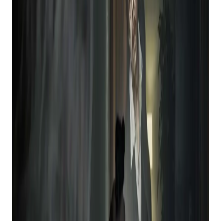
Isso é óbvio, já que o final da 2ª temporada será
lançado na próxima semana, mas Fallout:
Nova
Vegas
é um dos meus favoritos. É um jogo difícil
se você está apenas começando com a série,
mas confie em mim e continue, você não ficará
desapontado.
Se você quiser ver mais do GameMundo,
torne-
nos uma fonte preferencial no Google
O próximo pode ser um pouco controverso, como
eu sei, pois é amplamente considerado um dos,
senão o mais fraco, dos jogos Resident Evil da
linha principal. Dito isto, jogar
Residente Mal 6
com
um amigo torna a experiência substancialmente