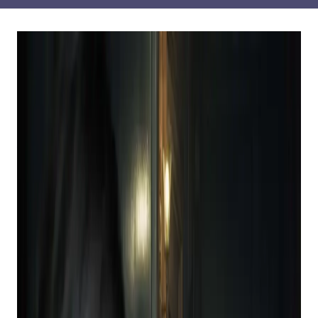
O PlayStation finalmente corrigiu aquela falha
incômoda do PS Plus, que por muito tempo
impedia os usuários de acessar os jogos do
PlayStation 3 pelos quais estavam pagando.
Agora não assino o PlayStation Plus Premium,
embora provavelmente valha a pena, dado o
quanto adoro jogos clássicos/retro.
No entanto, eu sei que existem muitos
proprietários de PlayStation 5 por aí que
fazer
tenho Premium, então fiquei tão chocado quanto
eles ao ver os jogos do PlayStation 3 sendo
completamente impossíveis de jogar para tantos.