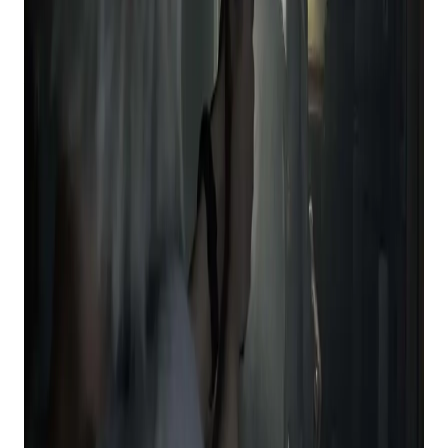
mais agradável.
Além disso, com
Réquiem de Resident Evil
saindo
em breve, você provavelmente desejará
acompanhar a história até agora.
Eu comprei The Darkness II, um ótimo jogo de tiro
em primeira pessoa por capricho para o Xbox 360
e adorei, então estou feliz em ver que está
disponível no PlayStation Plus Premium.
Os jogadores combinam armas com entidades
demoníacas para abrir caminho através de locais
infestados de inimigos, permanecendo nas
sombras e comendo corações para ganhar força;