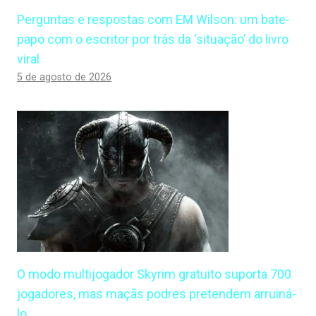
Perguntas e respostas com EM Wilson: um bate-
papo com o escritor por trás da ‘situação’ do livro
viral
5 de agosto de 2026
O modo multijogador Skyrim gratuito suporta 700
jogadores, mas maçãs podres pretendem arruiná-
lo