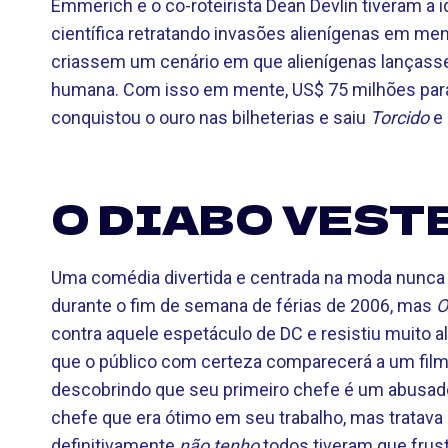
Emmerich e o co-roteirista Dean Devlin tiveram a i
científica retratando invasões alienígenas em men
criassem um cenário em que alienígenas lançass
humana. Com isso em mente, US$ 75 milhões para 
conquistou o ouro nas bilheterias e saiu
Torcido
e
O DIABO VESTE
Uma comédia divertida e centrada na moda nunc
durante o fim de semana de férias de 2006, mas
O
contra aquele espetáculo de DC e resistiu muito
que o público com certeza comparecerá a um filme
descobrindo que seu primeiro chefe é um abusador
chefe que era ótimo em seu trabalho, mas tratav
definitivamente
não tenho
todos tiveram que frust