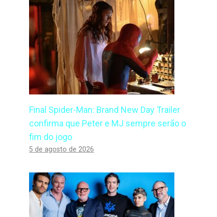
Final Spider-Man: Brand New Day Trailer
confirma que Peter e MJ sempre serão o
fim do jogo
5 de agosto de 2026