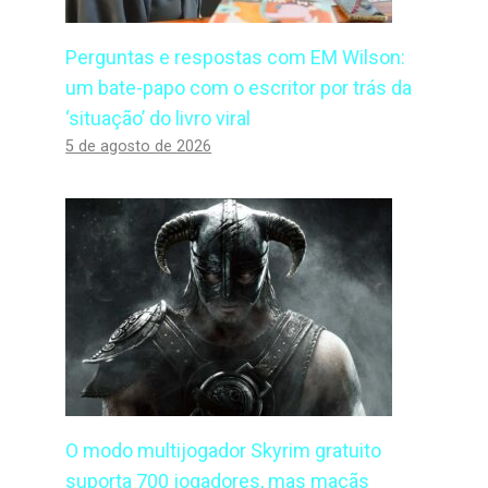
Perguntas e respostas com EM Wilson:
um bate-papo com o escritor por trás da
‘situação’ do livro viral
5 de agosto de 2026
O modo multijogador Skyrim gratuito
suporta 700 jogadores, mas maçãs