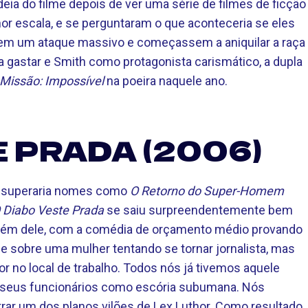
deia do filme depois de ver uma série de filmes de ficção
or escala, e se perguntaram o que aconteceria se eles
em um ataque massivo e começassem a aniquilar a raça
gastar e Smith como protagonista carismático, a dupla
Missão: Impossível
na poeira naquele ano.
 PRADA (2006)
a superaria nomes como
O Retorno do Super-Homem
 Diabo Veste Prada
se saiu surpreendentemente bem
 além dele, com a comédia de orçamento médio provando
 sobre uma mulher tentando se tornar jornalista, mas
 no local de trabalho. Todos nós já tivemos aquele
a seus funcionários como escória subumana. Nós
rar um dos planos vilões de Lex Luthor. Como resultado,