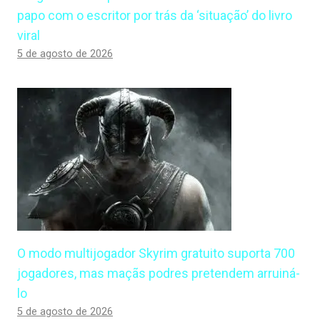
papo com o escritor por trás da ‘situação’ do livro
viral
5 de agosto de 2026
O modo multijogador Skyrim gratuito suporta 700
jogadores, mas maçãs podres pretendem arruiná-
lo
5 de agosto de 2026